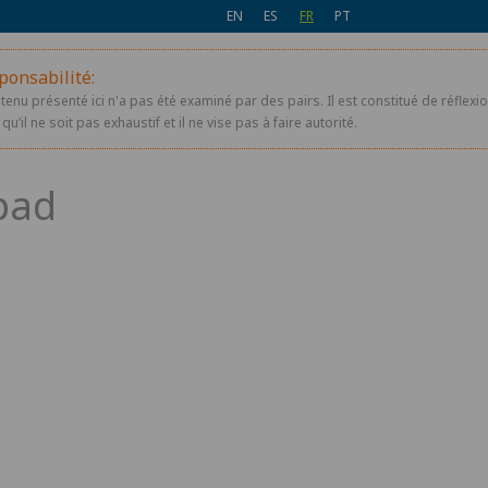
EN
ES
FR
PT
ponsabilité:
ntenu présenté ici n'a pas été examiné par des pairs. Il est constitué de réfle
qu’il ne soit pas exhaustif et il ne vise pas à faire autorité.