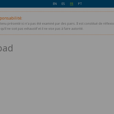
EN
ES
FR
PT
ponsabilité:
ntenu présenté ici n'a pas été examiné par des pairs. Il est constitué de réfle
qu’il ne soit pas exhaustif et il ne vise pas à faire autorité.