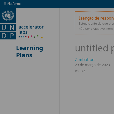
☰ Platforms
Isenção de respon
Esteja ciente de que o 
não ser exaustivo, nem 
Learning
Plans
Zimbábue
.
29 de março de 2023
42