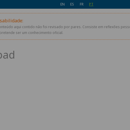
EN
ES
FR
PT
sabilidade:
conteúdo aqui contido não foi revisado por pares. Consiste em reflexões pes
pretende ser um conhecimento oficial.