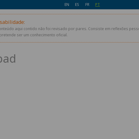
EN
ES
FR
PT
sabilidade:
conteúdo aqui contido não foi revisado por pares. Consiste em reflexões pes
pretende ser um conhecimento oficial.