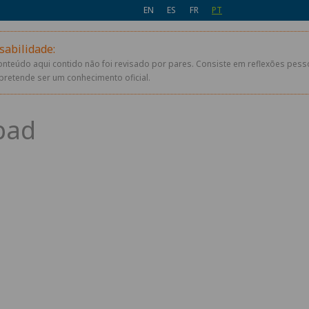
EN
ES
FR
PT
sabilidade:
conteúdo aqui contido não foi revisado por pares. Consiste em reflexões pes
pretende ser um conhecimento oficial.