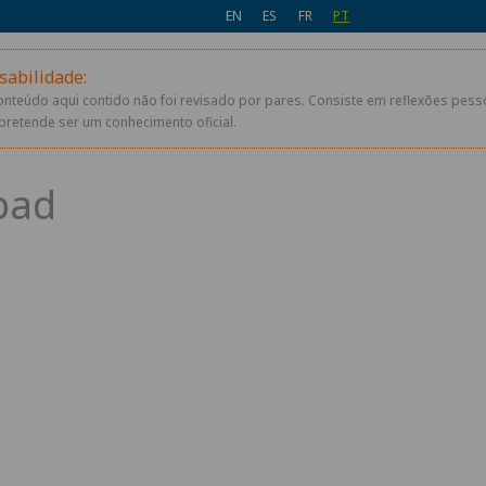
EN
ES
FR
PT
sabilidade:
conteúdo aqui contido não foi revisado por pares. Consiste em reflexões pes
pretende ser um conhecimento oficial.