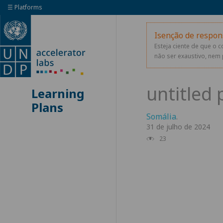
☰ Platforms
Isenção de respon
Esteja ciente de que o 
não ser exaustivo, nem 
Learning
Plans
Somália
.
31 de julho de 2024
23