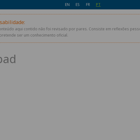
EN
ES
FR
PT
sabilidade:
conteúdo aqui contido não foi revisado por pares. Consiste em reflexões pes
pretende ser um conhecimento oficial.