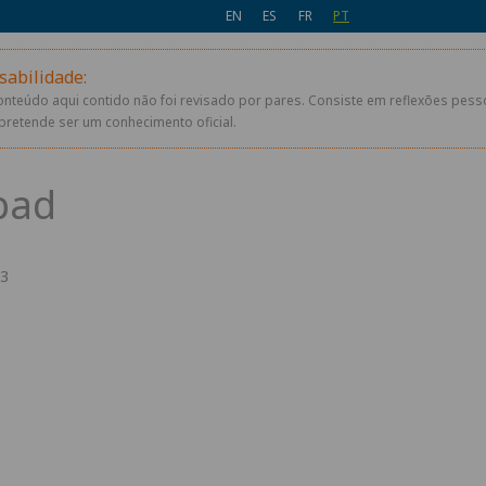
EN
ES
FR
PT
sabilidade:
conteúdo aqui contido não foi revisado por pares. Consiste em reflexões pes
pretende ser um conhecimento oficial.
23