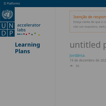
☰ Platforms
Isenção de respon
Esteja ciente de que o 
não ser exaustivo, nem 
Learning
Plans
Jordânia
.
19 de dezembro de 20
36